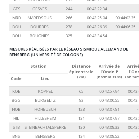
GES
GESVES
244
00:43:22.34
-
MRD
MAREDSOUS
266
00:43:25.04
00:44:02.35
DOU
DOURBES
278
00:43:26.39
00:44:06.25
BOU
BOUGNIES
325
00:43:34.54
-
MESURES RÉALISÉES PAR LE RÉSEAU SISMIQUE ALLEMAND DE
BENSBERG (UNIVERSITÉ DE COLOGNE)
Station
Distance
Arrivée de
Arriv
épicentrale
l'Onde-P
l'On
(km)
(hh:mm:ss.ss)
(hh:mm:
Code
Lieu
KOE
KÖPPEL
65
00:42:57.94
00:43:
BGG
BURG ELTZ
83
00:43:00.55
00:43:
HOB
HOHBUSCH
128
00:43:07.81
-
HIL
HILLESHEIM
131
00:43:07.97
00:43:
STB
STEINBACHTALSPERRE
130
00:43:08.33
00:43:
BNS
BENSBERG
134
00:43:08.52
-