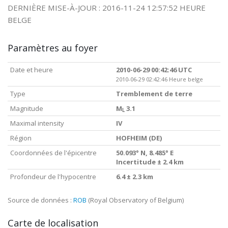
DERNIÈRE MISE-À-JOUR : 2016-11-24 12:57:52 HEURE
BELGE
Paramètres au foyer
Date et heure
2010-06-29 00:42:46 UTC
2010-06-29 02:42:46 Heure belge
Type
Tremblement de terre
Magnitude
M
3.1
L
Maximal intensity
IV
Région
HOFHEIM (DE)
Coordonnées de l'épicentre
50.093° N, 8.485° E
Incertitude ± 2.4 km
Profondeur de l'hypocentre
6.4 ± 2.3 km
Source de données :
ROB
(Royal Observatory of Belgium)
Carte de localisation