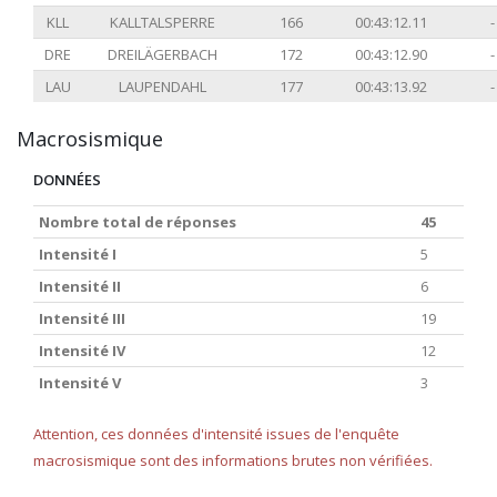
KLL
KALLTALSPERRE
166
00:43:12.11
-
DRE
DREILÄGERBACH
172
00:43:12.90
-
LAU
LAUPENDAHL
177
00:43:13.92
-
Macrosismique
DONNÉES
Nombre total de réponses
45
Intensité I
5
Intensité II
6
Intensité III
19
Intensité IV
12
Intensité V
3
Attention, ces données d'intensité issues de l'enquête
macrosismique sont des informations brutes non vérifiées.