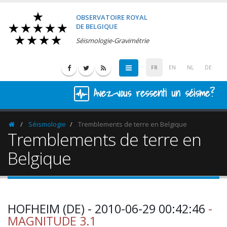
OBSERVATOIRE ROYAL
DE BELGIQUE
Séismologie-Gravimétrie
FR
EN
NL
DE
Avez-vous ressenti un séisme?
Séismologie
Tremblements de terre en Belgique
Homepage
Tremblements de terre en
Belgique
HOFHEIM (DE) - 2010-06-29 00:42:46
-
MAGNITUDE 3.1