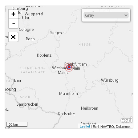
+
-
50 km
Leaflet
|
,
Esri, NAVTEQ, DeLorme