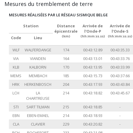
Mesures du tremblement de terre
MESURES RÉALISÉES PAR LE RÉSEAU SISMIQUE BELGE
Station
Distance
Arrivée de
Arrivée de
épicentrale
l'Onde-P
l'Onde-S
(km)
(hh:mm:ss.ss)
(hh:mm:ss.ss)
Code
Lieu
WLF
WALFERDANGE
174
00:43:12.89
00:43:35.33
VIA
VIANDEN
164
00:43:13.01
00:43:33.76
KLB
KALBORN
170
00:43:13.95
00:43:33.99
MEMS
MEMBACH
185
00:43:15.73
00:43:37.66
HRK
HERKENBOSCH
204
00:43:17.93
00:43:43.84
LCH
LA
214
00:43:18.82
00:43:45.67
CHARTREUSE
STI
SART TILMAN
215
00:43:18.85
-
EBN
EBEN-EMAEL
214
00:43:18.93
-
CLA
CLAVIER
229
00:43:20.82
-
RCH
ROCHEFORT
233
00:43:21.98
-