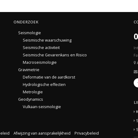
ONDERZOEK
C
Seismologie
0
Seismische waarschuwing
Seismische activiteit
In
Seismische Gevarenkans en Risico
Fa
Macroseismologie
Gravimetrie
Deformatie van de aardkorst
Hydrologische effecten
Metrologie
Geodynamics
L
Vulkaan-seismologie
S
S
eleid
Afwijzing van aansprakelijkheid
Privacybeleid