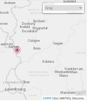
Leaflet
|
,
Esri, NAVTEQ, DeLorme