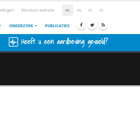
elingen
Structuur website
NL
EN
FR
DE
ONDERZOEK
PUBLICATIES
Heeft u een aardbeving gevoeld?