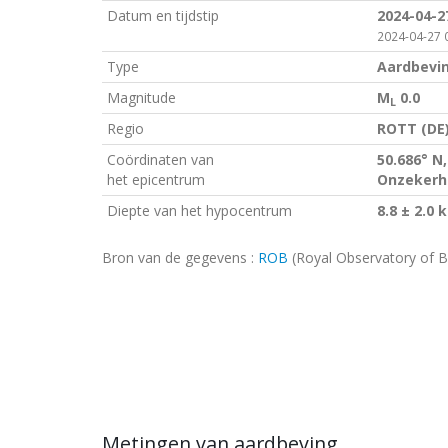
Datum en tijdstip
2024-04-2
2024-04-27 0
Type
Aardbevi
Magnitude
M
0.0
L
Regio
ROTT (DE
Coördinaten van
50.686° N,
het epicentrum
Onzekerhe
Diepte van het hypocentrum
8.8 ± 2.0 
Bron van de gegevens :
ROB
(Royal Observatory of B
Metingen van aardbeving