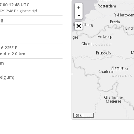
7 00:12:48 UTC
+
2:12:48 Belgische tijd
-
ng
)
 6.225° E
id ± 2.0 km
km
elgium)
50 km