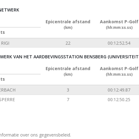
RNETWERK
Epicentrale afstand
Aankomst P-Golf
(km)
(hh:mm:ss.ss)
ats
RIGI
22
00:12:52.54
ERK VAN HET AARDBEVINGSSTATION BENSBERG (UNIVERSITEIT 
Epicentrale afstand
Aankomst P-Golf
(km)
(hh:mm:ss.ss)
ats
ERBACH
3
00:12:49.87
SPERRE
7
00:12:50.25
nformatie over ons gegevensbeleid.