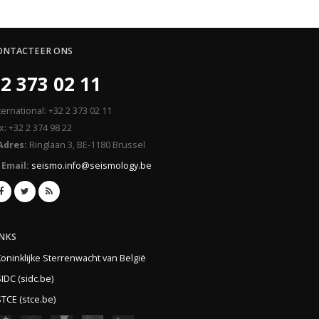
ONTACTEER ONS
2 373 02 11
ternational: +32 2 373 02 11
x: +32 2 374 98 22
Adres:
Ringlaan 3, BE-1180 Brussel
Email:
seismo.info@seismology.be
INKS
Koninklijke Sterrenwacht van België
IDC (sidc.be)
TCE (stce.be)