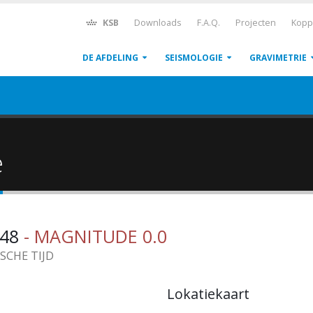
KSB
Downloads
F.A.Q.
Projecten
Kopp
DE AFDELING
SEISMOLOGIE
GRAVIMETRIE
ë
:48
- MAGNITUDE 0.0
ISCHE TIJD
Lokatiekaart