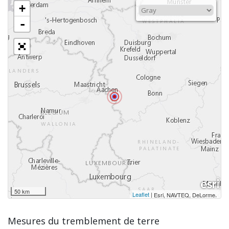
+
-
50 km
Leaflet
|
,
Esri, NAVTEQ, DeLorme
Mesures du tremblement de terre