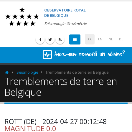
OBSERVATOIRE ROYAL
DE BELGIQUE
Séismologie-Gravimétrie
FR
EN
NL
DE
Avez-vous ressenti un séisme?
Séismologie
Tremblements de terre en Belgique
Homepage
Tremblements de terre en
Belgique
ROTT (DE) - 2024-04-27 00:12:48
-
MAGNITUDE 0.0