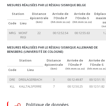
MESURES RÉALISÉES PAR LE RÉSEAU SISMIQUE BELGE
Station
Distance
Arrivée de
Arrivée de
Déplac
épicentrale
l'Onde-P
l'Onde-S
maxim
(km)
(hh:mm:ss.ss)
(hh:mm:ss.ss)
so
Code
Lieu
(n
MRG
MONT
22
00:12:52.54
00:12:55.63
1.
RIGI
MESURES RÉALISÉES PAR LE RÉSEAU SISMIQUE ALLEMAND DE
BENSBERG (UNIVERSITÉ DE COLOGNE)
Station
Distance
Arrivée de
Arrivée de
épicentrale
l'Onde-P
l'Onde-S
(km)
(hh:mm:ss.ss)
(hh:mm:ss.ss
Code
Lieu
DRE
DREILÄGERBACH
3
00:12:49.87
00:12:51.15
KLL
KALLTALSPERRE
7
00:12:50.25
00:12:51.82
Politique de données