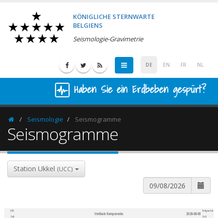
KÖNIGLICHE STERNWARTE
BELGIENS
Seismologie-Gravimetrie
DE
EN
FR
NL
Haben Sie ein Erdbeben gespürt?
Seismologie
Seismogramme
Homepage
Seismogramme
Station Ukkel
(UCC)
UTC
Belgischer
Vertikale Komponente
2026-08-09
600
1,200
Zeit
Zeit