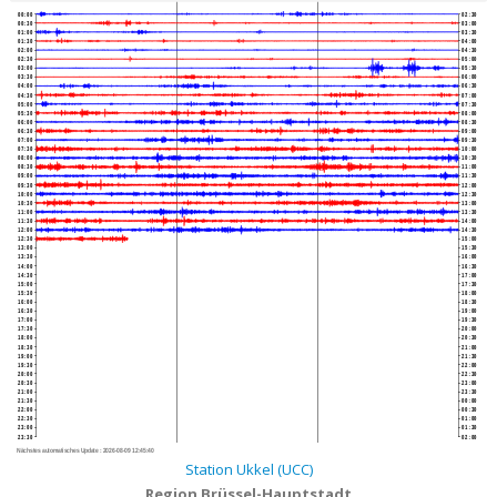
00:00
02:30
00:30
03:00
01:00
03:30
01:30
04:00
02:00
04:30
02:30
05:00
03:00
05:30
03:30
06:00
04:00
06:30
04:30
07:00
05:00
07:30
05:30
08:00
06:00
08:30
06:30
09:00
07:00
09:30
07:30
10:00
08:00
10:30
08:30
11:00
09:00
11:30
09:30
12:00
10:00
12:30
10:30
13:00
11:00
13:30
11:30
14:00
12:00
14:30
12:30
15:00
13:00
15:30
13:30
16:00
14:00
16:30
14:30
17:00
15:00
17:30
15:30
18:00
16:00
18:30
16:30
19:00
17:00
19:30
17:30
20:00
18:00
20:30
18:30
21:00
19:00
21:30
19:30
22:00
20:00
22:30
20:30
23:00
21:00
23:30
21:30
00:00
22:00
00:30
22:30
01:00
23:00
01:30
23:30
02:00
Nächstes automatisches Update :
2026-08-09 12:45:40
Station Ukkel (UCC)
Region Brüssel-Hauptstadt