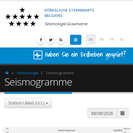
KÖNIGLICHE STERNWARTE
BELGIENS
Seismologie-Gravimetrie
DE
EN
FR
NL
Haben Sie ein Erdbeben gespürt?
Seismologie
Seismogramme
Homepage
Seismogramme
Station Ukkel
(UCC)
UTC
Belgischer
Vertikale Komponente
2026-08-08
600
1,200
Zeit
Zeit