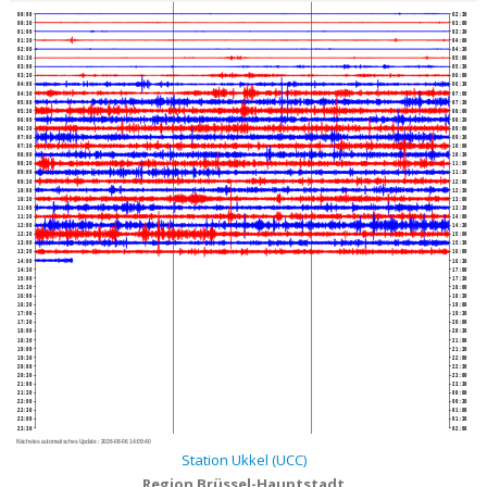
00:00
02:30
00:30
03:00
01:00
03:30
01:30
04:00
02:00
04:30
02:30
05:00
03:00
05:30
03:30
06:00
04:00
06:30
04:30
07:00
05:00
07:30
05:30
08:00
06:00
08:30
06:30
09:00
07:00
09:30
07:30
10:00
08:00
10:30
08:30
11:00
09:00
11:30
09:30
12:00
10:00
12:30
10:30
13:00
11:00
13:30
11:30
14:00
12:00
14:30
12:30
15:00
13:00
15:30
13:30
16:00
14:00
16:30
14:30
17:00
15:00
17:30
15:30
18:00
16:00
18:30
16:30
19:00
17:00
19:30
17:30
20:00
18:00
20:30
18:30
21:00
19:00
21:30
19:30
22:00
20:00
22:30
20:30
23:00
21:00
23:30
21:30
00:00
22:00
00:30
22:30
01:00
23:00
01:30
23:30
02:00
Nächstes automatisches Update :
2026-08-06 14:09:40
Station Ukkel (UCC)
Region Brüssel-Hauptstadt