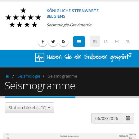
KÖNIGLICHE STERNWARTE
BELGIENS
Seismologie-Gravimetrie
DE
EN
FR
NL
Haben Sie ein Erdbeben gespürt?
Seismologie
Seismogramme
Homepage
Seismogramme
Station Ukkel
(UCC)
UTC
Belgischer
Vertikale Komponente
2026-08-06
600
1,200
Zeit
Zeit