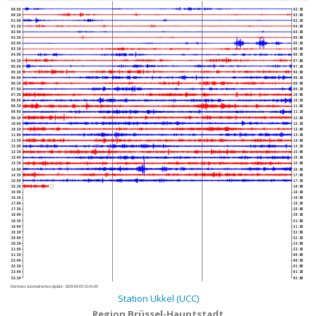
00:00
02:30
00:30
03:00
01:00
03:30
01:30
04:00
02:00
04:30
02:30
05:00
03:00
05:30
03:30
06:00
04:00
06:30
04:30
07:00
05:00
07:30
05:30
08:00
06:00
08:30
06:30
09:00
07:00
09:30
07:30
10:00
08:00
10:30
08:30
11:00
09:00
11:30
09:30
12:00
10:00
12:30
10:30
13:00
11:00
13:30
11:30
14:00
12:00
14:30
12:30
15:00
13:00
15:30
13:30
16:00
14:00
16:30
14:30
17:00
15:00
17:30
15:30
18:00
16:00
18:30
16:30
19:00
17:00
19:30
17:30
20:00
18:00
20:30
18:30
21:00
19:00
21:30
19:30
22:00
20:00
22:30
20:30
23:00
21:00
23:30
21:30
00:00
22:00
00:30
22:30
01:00
23:00
01:30
23:30
02:00
Nächstes automatisches Update :
2026-08-09 15:41:40
Station Ukkel (UCC)
Region Brüssel-Hauptstadt