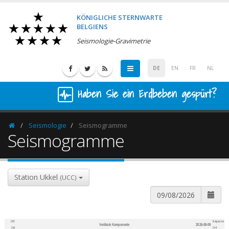
KÖNIGLICHE STERNWARTE
BELGIENS
Seismologie-Gravimetrie
DE
EN
FR
NL
Haben Sie ein Erdbeben gespürt?
Seismologie
Seismogramme
Homepage
Seismogramme
Station Ukkel
(UCC)
UTC
Belgischer
Vertikale Komponente
2026-08-09
600
1,200
Zeit
Zeit