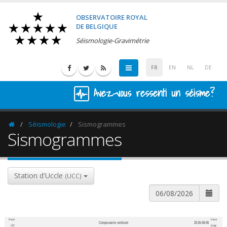
OBSERVATOIRE ROYAL
DE BELGIQUE
Séismologie-Gravimétrie
FR
EN
NL
DE
Avez-vous ressenti un séisme?
Séismologie
Sismogrammes
Homepage
Sismogrammes
Station d'Uccle
(UCC)
Heure
Heure
Composante verticale
2026-08-06
600
1,200
UTC
belge