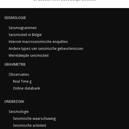
SEISMOLOGIE
Seismogrammen
Seismiciteit in België
Internet macroseismische enquêtes
Andere types van seismische gebeurtenissen
Wereldwijde seismiciteit
GRAVIMETRIE
Observaties
Real Time g
Online databank
ONDERZOEK
Seismologie
Seismische waarschuwing
Seismische activiteit