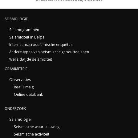
SEISMOLOGIE
Seismogrammen
Seismiciteit in België
Internet macroseismische enquêtes
Andere types van seismische gebeurtenissen
Wereldwijde seismiciteit
GRAVIMETRIE
Observaties
Real Time g
Online databank
ONDERZOEK
Seismologie
Seismische waarschuwing
Seismische activiteit