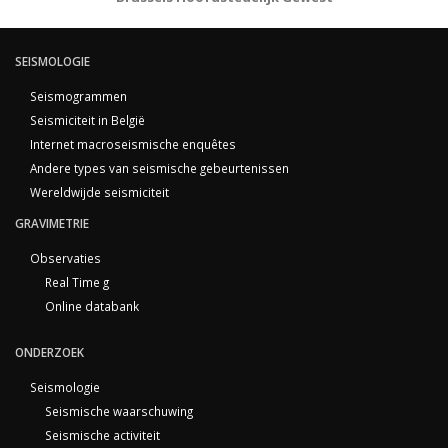
SEISMOLOGIE
Seismogrammen
Seismiciteit in België
Internet macroseismische enquêtes
Andere types van seismische gebeurtenissen
Wereldwijde seismiciteit
GRAVIMETRIE
Observaties
Real Time g
Online databank
ONDERZOEK
Seismologie
Seismische waarschuwing
Seismische activiteit