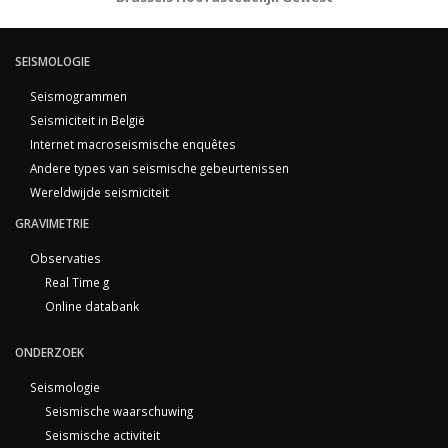
SEISMOLOGIE
Seismogrammen
Seismiciteit in België
Internet macroseismische enquêtes
Andere types van seismische gebeurtenissen
Wereldwijde seismiciteit
GRAVIMETRIE
Observaties
Real Time g
Online databank
ONDERZOEK
Seismologie
Seismische waarschuwing
Seismische activiteit