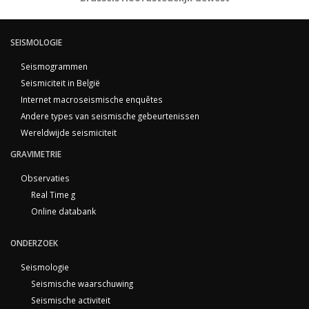
SEISMOLOGIE
Seismogrammen
Seismiciteit in België
Internet macroseismische enquêtes
Andere types van seismische gebeurtenissen
Wereldwijde seismiciteit
GRAVIMETRIE
Observaties
Real Time g
Online databank
ONDERZOEK
Seismologie
Seismische waarschuwing
Seismische activiteit