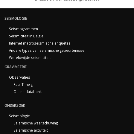
SEISMOLOGIE
Seismogrammen
Seismiciteit in België
Internet macroseismische enquêtes
Andere types van seismische gebeurtenissen
Wereldwijde seismiciteit
GRAVIMETRIE
Observaties
Real Time g
Online databank
ONDERZOEK
Seismologie
Seismische waarschuwing
Seismische activiteit