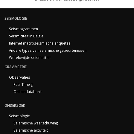
SEISMOLOGIE
Seismogrammen
Seismiciteit in België
Internet macroseismische enquêtes
Andere types van seismische gebeurtenissen
Wereldwijde seismiciteit
GRAVIMETRIE
Observaties
Real Time g
Online databank
ONDERZOEK
Seismologie
Seismische waarschuwing
Seismische activiteit